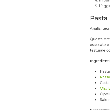
Il ros
L’aggi
Pasta 
Analisi tecn
Questa prep
essiccate e
testurale c
Ingredienti 
Pasta 
Passa
Casta
Olio 
Cipol
Sale 