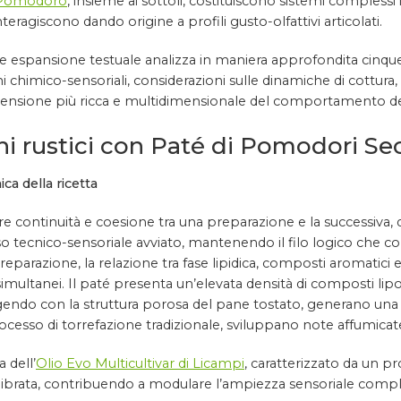
i Pomodoro
, insieme ai sottoli, costituiscono sistemi complessi i
teragiscono dando origine a profili gusto-olfattivi articolati.
 espansione testuale analizza in maniera approfondita cinque 
i chimico-sensoriali, considerazioni sulle dinamiche di cottura,
nsione più ricca e multidimensionale del comportamento dell
ni rustici con Paté di Pomodori Se
ica della ricetta
re continuità e coesione tra una preparazione e la successiva,
o tecnico-sensoriale avviato, mantenendo il filo logico che colle
reparazione, la relazione tra fase lipidica, composti aromatici
multanei. Il paté presenta un’elevata densità di composti lipo
gendo con la struttura porosa del pane tostato, generano una d
rocesso di torrefazione tradizionale, sviluppano note affumicat
 dell’
Olio Evo Multicultivar di Licampi
, caratterizzato da un pr
librata, contribuendo a modulare l’ampiezza sensoriale compl