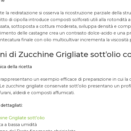
ne
e la reidratazione si osserva la ricostruzione parziale della stru
fritto di cipolla introduce composti solforati utili alla rotondità
sata, sottoposta a cottura moderata, sviluppa densità e comple
rimento delle castagne crea un contrasto dolce-acido e una p
tecatura finale con olio multicultivar incrementa la viscosità 
ini di Zucchine Grigliate sott’olio 
ica della ricetta
ni rappresentano un esempio efficace di preparazione in cui la 
Le zucchine grigliate conservate sott’olio presentano un profi
 furani, aldeidi e composti affumicati.
dettagliati:
ine Grigliate sott’olio
ta a bassa umidità