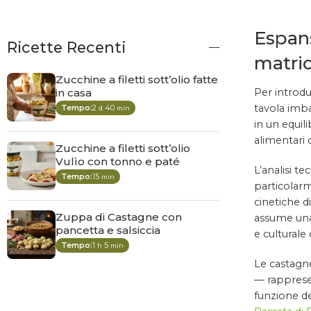
Espans
Ricette Recenti
matric
Zucchine a filetti sott’olio fatte
in casa
Per introdu
tavola imba
Tempo:
2
40
d
min
in un equil
alimentari 
Zucchine a filetti sott’olio
Vulìo con tonno e paté
L’analisi t
Tempo:
15
min
particolarm
cinetiche di
Zuppa di Castagne con
assume una 
pancetta e salsiccia
e culturale
Tempo:
1
5
h
min
Le castagne
— rappresen
funzione de