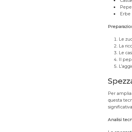
Casta
Pepe
Erbe 
Preparazio
Le zu
La ric
Le ca
Il pe
L’agg
Spezza
Per ampliar
questa tecn
significati
Analisi tecn