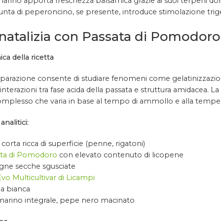
marino apporta freschezza balsamica grazie ai suoi terpeni do
unta di peperoncino, se presente, introduce stimolazione tri
natalizia con Passata di Pomodor
ica della ricetta
arazione consente di studiare fenomeni come gelatinizzazione
 interazioni tra fase acida della passata e struttura amidacea. La
omplesso che varia in base al tempo di ammollo e alla temper
analitici:
corta ricca di superficie (penne, rigatoni)
ta di Pomodoro
con elevato contenuto di licopene
gne secche sgusciate
Evo Multicultivar di Licampi
la bianca
marino integrale, pepe nero macinato