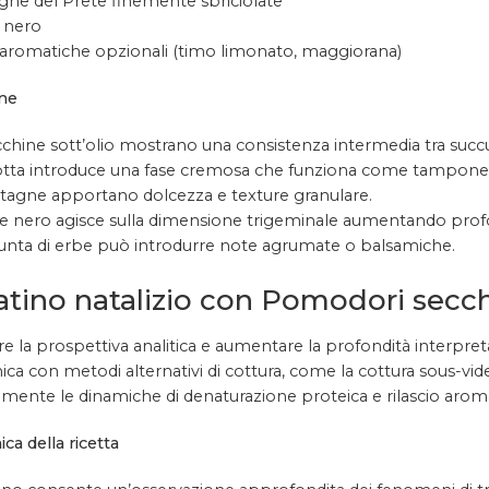
gne del Prete finemente sbriciolate
 nero
aromatiche opzionali (timo limonato, maggiorana)
ne
cchine sott’olio mostrano una consistenza intermedia tra suc
otta introduce una fase cremosa che funziona come tampone s
stagne apportano dolcezza e texture granulare.
pe nero agisce sulla dimensione trigeminale aumentando profo
iunta di erbe può introdurre note agrumate o balsamiche.
tino natalizio con Pomodori secchi
e la prospettiva analitica e aumentare la profondità interpre
ica con metodi alternativi di cottura, come la cottura sous-vid
vamente le dinamiche di denaturazione proteica e rilascio arom
ica della ricetta