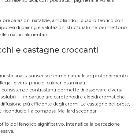
n cui fase lipidica, composti acidi, pigmenti e volatili
preparazioni natalizie, ampliando il quadro teorico con
 ipotesi di pairing e valutazioni strutturali che permettono
e matrici alimentari.
cchi e castagne croccanti
 questa analisi si inserisce come naturale approfondimento
ga i diversi principi culinari esaminati.
 e consistenze contrastanti permette di osservare diversi
solubili — in particolare carotenoidi e aldeidi aromatiche —
iffusione più efficiente degli aromi. Le castagne del prete,
e riconducibili a composti Maillard secondari.
ofilo polifenolico significativo, intensifica la percezione
essiva.