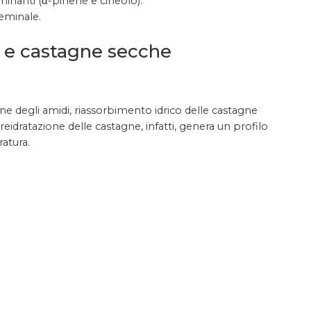
minanti (α-pinene e cineolo).
geminale.
o e castagne secche
 degli amidi, riassorbimento idrico delle castagne
 reidratazione delle castagne, infatti, genera un profilo
atura.