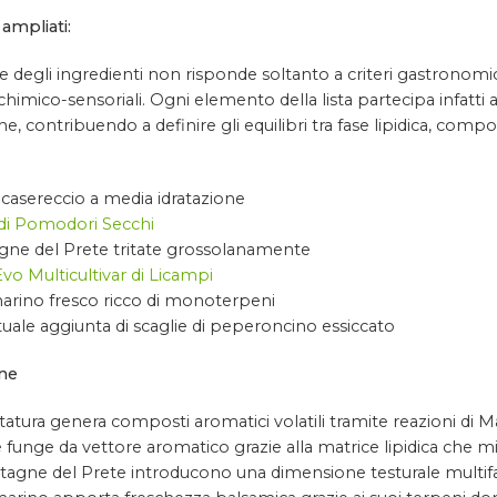
 ampliati:
e degli ingredienti non risponde soltanto a criteri gastronomic
 chimico-sensoriali. Ogni elemento della lista partecipa infatti 
e, contribuendo a definire gli equilibri tra fase lipidica, co
casereccio a media idratazione
di Pomodori Secchi
gne del Prete tritate grossolanamente
Evo Multicultivar di Licampi
rino fresco ricco di monoterpeni
uale aggiunta di scaglie di peperoncino essiccato
ne
tatura genera composti aromatici volatili tramite reazioni di Ma
é funge da vettore aromatico grazie alla matrice lipidica che migl
tagne del Prete introducono una dimensione testurale multifas