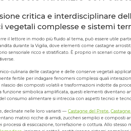
ione critica e interdisciplinare del
i vegetali complesse e sistemi ter
rre il lettore in modo più fluido al tema, può essere utile p
ndita durante la Vigilia, dove elementi come castagne arrostite
ibrio sensoriale ricco e stratificato. È proprio in scenari come 
diverse.
ecnico-culinaria delle castagne e delle conserve vegetali applica
ente fertile per indagare fenomeni complessi quali interazione 
 rilascio dei composti volatili e trasformazioni indotte da process
funzione simbolica amplificata, questi elementi diventano anc
 del consumo alimentare si intreccia con aspetti tecnici e tecno
, declinate nelle loro varianti —
Castagne del Prete
,
Castagne 
tano matrici ricche di amidi, zuccheri semplici e composti aro
i processi di essiccazione, torrefazione o cottura. Allo stess