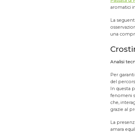
Passata d
aromatici in
La seguente
osservazion
una compre
Crosti
Analisi tecn
Per garanti
del percors
In questa p
fenomeni si
che, intera
grazie al p
La presenza
amara equi