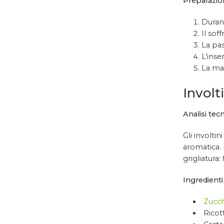
Preparazio
Durant
Il sof
La pas
L’inse
La man
Involt
Analisi tecn
Gli involti
aromatica. 
grigliatura:
Ingredienti 
Zucch
Ricot