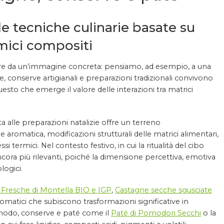
le tecniche culinarie basate su
mici compositi
artire da un’immagine concreta: pensiamo, ad esempio, a una
, conserve artigianali e preparazioni tradizionali convivono
questo che emerge il valore delle interazioni tra matrici
ta alle preparazioni natalizie offre un terreno
aromatica, modificazioni strutturali delle matrici alimentari,
i termici. Nel contesto festivo, in cui la ritualità del cibo
ora più rilevanti, poiché la dimensione percettiva, emotiva
logici.
Fresche di Montella BIO e IGP
,
Castagne secche sgusciate
matici che subiscono trasformazioni significative in
o modo, conserve e paté come il
Paté di Pomodori Secchi
o la