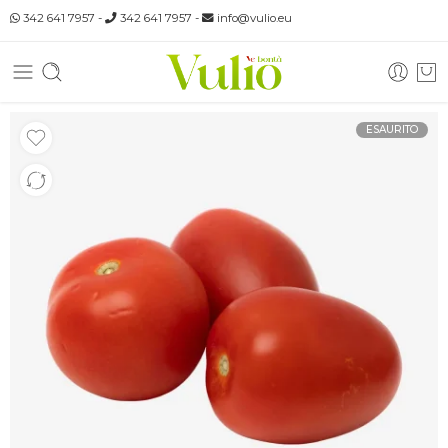
342 641 7957
-
342 641 7957
-
info@vulio.eu
ESAURITO