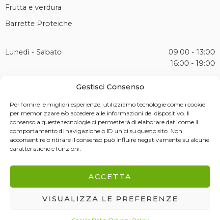
Frutta e verdura
Barrette Proteiche
Lunedì - Sabato
09:00 - 13:00
16:00 - 19:00
Domenica
Riposo Settimanale
Gestisci Consenso
Per fornire le migliori esperienze, utilizziamo tecnologie come i cookie
per memorizzare e/o accedere alle informazioni del dispositivo. Il
consenso a queste tecnologie ci permetterà di elaborare dati come il
comportamento di navigazione o ID unici su questo sito. Non
© Copyright 2026 – Soc. Agr. Malerba Castagne Montella s.r.l. Tutti i
acconsentire o ritirare il consenso può influire negativamente su alcune
diritti riservati. P.IVA: IT02945260640
caratteristiche e funzioni.
Spedizioni e Consegna
Metodi di Pagamento
Condizioni di Vendita
ACCETTA
Informativa sui Rimborsi
Richiesta di recesso
VISUALIZZA LE PREFERENZE
Privacy Policy
Sitemap