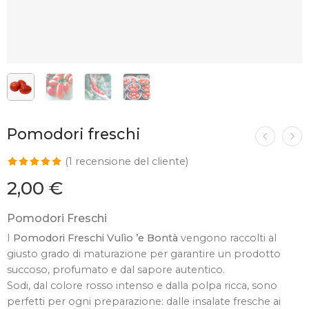
Pomodori freschi
(
1
recensione del cliente)
Valutato
1
2,00
€
5.00
su 5
su base di
Pomodori Freschi
recensioni
I
Pomodori Freschi Vulìo ’e Bontà
vengono raccolti al
giusto grado di maturazione per garantire un prodotto
succoso, profumato e dal sapore autentico.
Sodi, dal colore rosso intenso e dalla polpa ricca, sono
perfetti per ogni preparazione: dalle insalate fresche ai