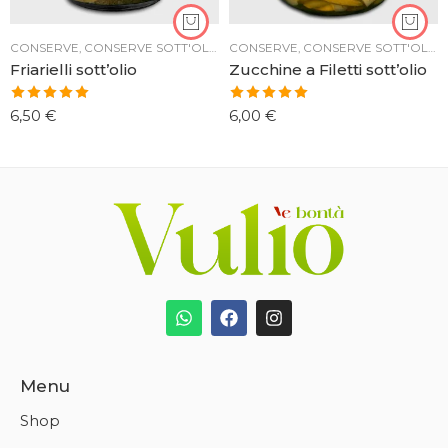
CONSERVE
,
CONSERVE SOTT'OLIO
CONSERVE
,
CONSERVE SOTT'OLIO
Friarielli sott’olio
Zucchine a Filetti sott’olio
Valutato
Valutato
6,50
€
6,00
€
5.00
su 5
5.00
su 5
Menu
Shop