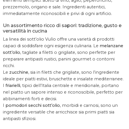
elementi semplici: aceto di vino, aglio, peperoncino,
prezzemolo, origano e sale. Ingredienti autentici,
immediatamente riconoscibili e privi di ogni artificio.
Un assortimento ricco di sapori: tradizione, gusto e
versatilità in cucina
La linea dei sott’olio Vulìo offre una varietà di prodotti
capaci di soddisfare ogni esigenza culinaria. Le
melanzane
sott’olio
, tagliate a filetti o grigliate, sono perfette per
preparare antipasti rustici, panini gourmet o contorni
ricchi.
Le
zucchine
, sia in filetti che grigliate, sono l’ingrediente
ideale per piatti estivi, bruschette e insalate mediterranee.
I
friarielli
, tipici dell’Italia centrale e meridionale, portano
nel piatto un sapore intenso e riconoscibile, perfetto per
abbinamenti forti e decisi.
I
pomodori secchi sott’olio
, morbidi e carnosi, sono un
ingrediente versatile che arricchisce sia primi piatti sia
antipasti sfiziosi.