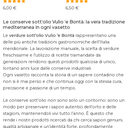
Valutato
Valutato
6,00
€
6,50
€
5.00
su 5
5.00
su 5
Le conserve sott’olio Vulìo ’e Bontà: la vera tradizione
mediterranea in ogni vasetto
Le
verdure sott’olio Vulìo ’e Bontà
rappresentano una
delle più antiche tradizioni gastronomiche dell’Italia
meridionale. La lavorazione manuale, la scelta di verdure
freschissime e l’utilizzo di ricette tramandate da
generazioni rendono questi prodotti qualcosa di unico,
lontano anni luce dalle conserve industriali.
Ogni vasetto racconta la storia di un sapere contadino che
non si è mai perso e che continua oggi con la stessa cura,
precisione e passione di un tempo.
Le conserve sott’olio non sono solo un contorno: sono un
modo per preservare i sapori autentici dell’orto e delle
stagioni, mantenendoli vivi tutto l’anno. È questo che
rende i nostri prodotti ricercati da chi cerca sapori genuini,
qualità artigianale e un’identità forte, profondamente