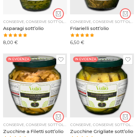
CONSERVE
,
CONSERVE SOTT'OLIO
CONSERVE
,
CONSERVE SOTT'OLIO
Asparagi sott’olio
Friarielli sott’olio
Valutato
Valutato
8,00
€
6,50
€
5.00
su 5
5.00
su 5
IN EVIDENZA
IN EVIDENZA
CONSERVE
,
CONSERVE SOTT'OLIO
CONSERVE
,
CONSERVE SOTT'OLIO
Zucchine a Filetti sott’olio
Zucchine Grigliate sott’olio