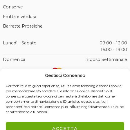
Conserve
Frutta e verdura
Barrette Proteiche
Lunedì - Sabato
09:00 - 13:00
16:00 - 19:00
Domenica
Riposo Settimanale
Gestisci Consenso
Per fornire le migliori esperienze, utilizziamo tecnologie come i cookie
per memorizzare e/o accedere alle informazioni del dispositivo. Il
© Copyright 2026 – Soc. Agr. Malerba Castagne Montella s.r.l. Tutti i
consenso a queste tecnologie ci permetterà di elaborare dati come il
diritti riservati. P.IVA: IT02945260640
comportamento di navigazione o ID unici su questo sito. Non
Spedizioni e Consegna
acconsentire o ritirare il consenso può influire negativamente su alcune
Metodi di Pagamento
caratteristiche e funzioni.
Condizioni di Vendita
Informativa sui Rimborsi
Richiesta di recesso
ACCETTA